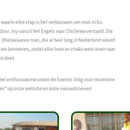
aarin elke stap in het verbouwen van mais m.b.v.
s door Joy vanuit het Engels naar Chichewa vertaald. Die
 (Malawiaanse man, die al heel lang in Nederland woont
n we lamineren, zodat elke boer er straks weer even naar
ed doet.
 veel enthousiasme onder de boeren. Volg voor recentere
uws” op onze website en onze nieuwsbrieven!