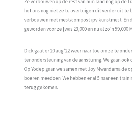
Ze verbouwen op de rest van hun land nog op de t
het ons nog niet ze te overtuigen dit verder uit t
verbouwen met mest/compost ipv kunstmest. En d
geworden voor ze [was 23,000 en nu al zo’n 59,000
Dick gaat er 20 aug’22 weer naar toe om ze te onder
ter ondersteuning van de aansturing. We gaan ook 
Op Yodep gaan we samen met Joy Mwandama de opzet
boeren meedoen. We hebben er al 5 naar een trainin
terug gekomen.