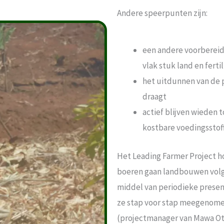
Andere speerpunten zijn:
een andere voorbereid
vlak stuk land en ferti
het uitdunnen van de p
draagt
actief blijven wieden 
kostbare voedingsstof
Het Leading Farmer Project ho
boeren gaan landbouwen volg
middel van periodieke prese
ze stap voor stap meegenomen
(projectmanager van Mawa Oti