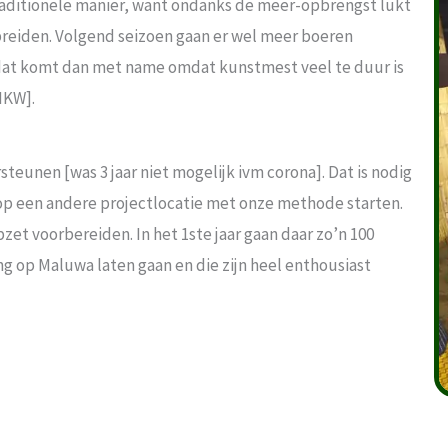
raditionele manier, want ondanks de meer-opbrengst lukt
e breiden. Volgend seizoen gaan er wel meer boeren
at komt dan met name omdat kunstmest veel te duur is
 MKW].
steunen [was 3 jaar niet mogelijk ivm corona]. Dat is nodig
op een andere projectlocatie met onze methode starten.
 voorbereiden. In het 1ste jaar gaan daar zo’n 100
g op Maluwa laten gaan en die zijn heel enthousiast