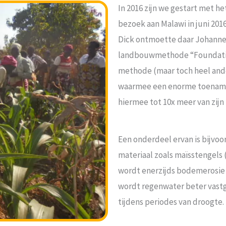
In 2016 zijn we gestart met he
bezoek aan Malawi in juni 2016
Dick ontmoette daar Johannes
landbouwmethode “Foundation
methode (maar toch heel and
waarmee een enorme toename v
hiermee tot 10x meer van zijn
Een onderdeel ervan is bijvo
materiaal zoals maïsstengels
wordt enerzijds bodemerosie 
wordt regenwater beter vas
tijdens periodes van droogte.