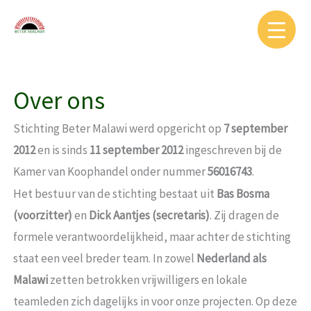
Ga
naar
de
inhoud
Over ons
Stichting Beter Malawi werd opgericht op
7 september
2012
en is sinds
11 september 2012
ingeschreven bij de
Kamer van Koophandel onder nummer
56016743
.
Het bestuur van de stichting bestaat uit
Bas Bosma
(voorzitter)
en
Dick Aantjes (secretaris)
. Zij dragen de
formele verantwoordelijkheid, maar achter de stichting
staat een veel breder team. In zowel
Nederland als
Malawi
zetten betrokken vrijwilligers en lokale
teamleden zich dagelijks in voor onze projecten. Op deze