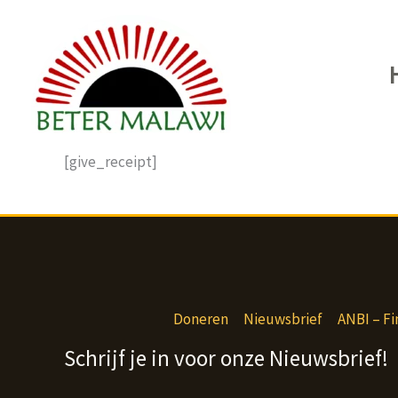
Ga
naar
de
inhoud
[give_receipt]
Doneren
Nieuwsbrief
ANBI – Fi
Schrijf je in voor onze Nieuwsbrief!