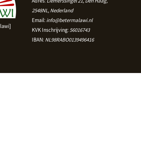
Adres:
Liemerssingel 21, Den Haag,
2548NL, Nederland
Email:
info@betermalawi.nl
lawi]
KVK Inschrijving:
56016743
IBAN:
NL98RABO0139496416