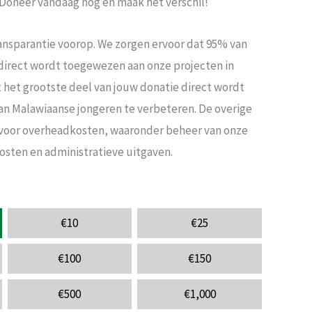
oneer vandaag nog en maak het verschil!
ransparantie voorop. We zorgen ervoor dat 95% van
direct wordt toegewezen aan onze projecten in
 het grootste deel van jouw donatie direct wordt
an Malawiaanse jongeren te verbeteren. De overige
voor overheadkosten, waaronder beheer van onze
sten en administratieve uitgaven.
€
10
€
25
€
100
€
150
€
500
€
1,000