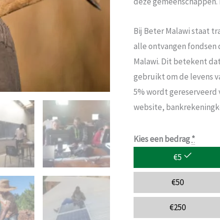
deze gemeenschappen. D
Bij Beter Malawi staat t
alle ontvangen fondsen 
Malawi. Dit betekent dat
gebruikt om de levens v
5% wordt gereserveerd 
website, bankrekeningko
Kies een bedrag
*
€
5
€
50
€
250